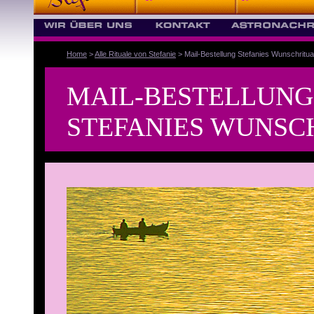
Home
>
Alle Rituale von Stefanie
> Mail-Bestellung Stefanies Wunschritua
MAIL-BESTELLUNG
STEFANIES WUNSC